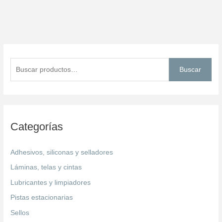
B
u
Buscar
s
c
a
r
Categorías
p
o
Adhesivos, siliconas y selladores
r
Láminas, telas y cintas
:
Lubricantes y limpiadores
Pistas estacionarias
Sellos