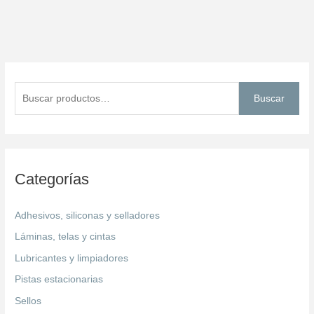
B
u
Buscar
s
c
a
r
Categorías
p
o
Adhesivos, siliconas y selladores
r
Láminas, telas y cintas
:
Lubricantes y limpiadores
Pistas estacionarias
Sellos