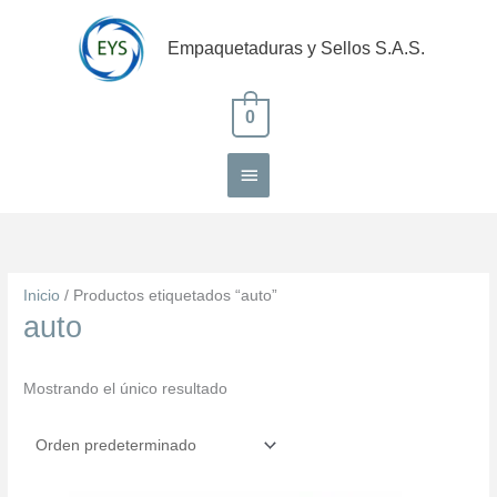
Ir
Menú
al
Empaquetaduras y Sellos S.A.S.
contenido
principal
0
Inicio
/ Productos etiquetados “auto”
auto
Mostrando el único resultado