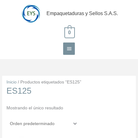
Ir
Menú
al
Empaquetaduras y Sellos S.A.S.
contenido
principal
0
Inicio
/ Productos etiquetados “ES125”
ES125
Mostrando el único resultado