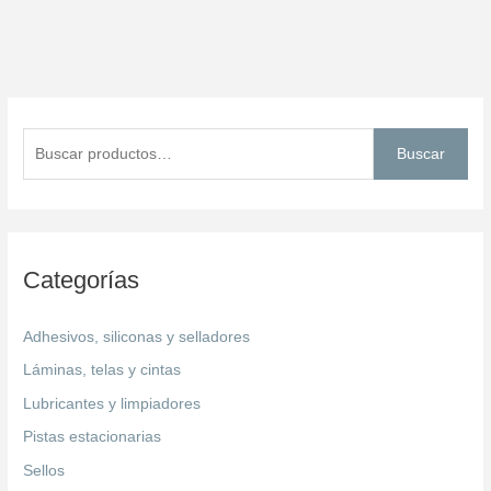
B
u
Buscar
s
c
a
r
Categorías
p
o
Adhesivos, siliconas y selladores
r
Láminas, telas y cintas
:
Lubricantes y limpiadores
Pistas estacionarias
Sellos