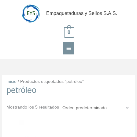
Ir
Menú
al
Empaquetaduras y Sellos S.A.S.
contenido
principal
0
Inicio
/ Productos etiquetados “petróleo”
petróleo
Mostrando los 5 resultados