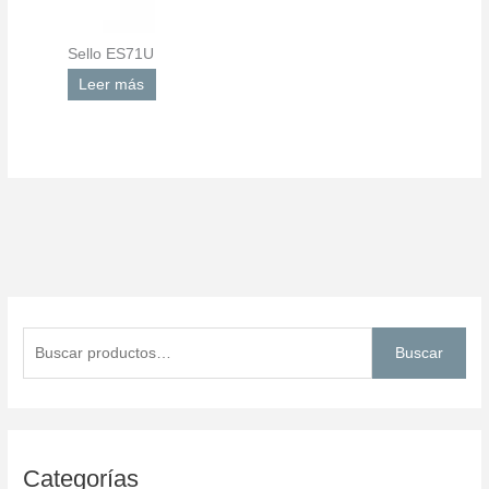
Sello ES71U
Leer más
B
u
Buscar
s
c
a
r
Categorías
p