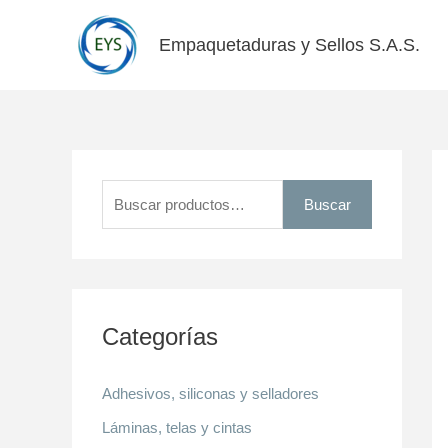
Ir
al
Empaquetaduras y Sellos S.A.S.
contenido
B
u
Buscar
s
c
a
r
Categorías
p
o
Adhesivos, siliconas y selladores
r
Láminas, telas y cintas
: