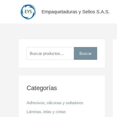
Ir
al
Empaquetaduras y Sellos S.A.S.
contenido
B
u
Buscar
s
c
a
r
Categorías
p
o
Adhesivos, siliconas y selladores
r
Láminas, telas y cintas
: