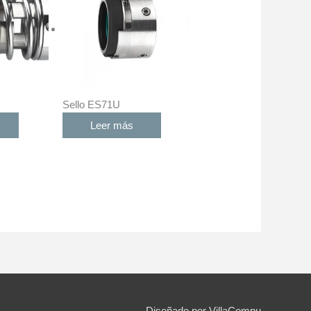
Sello ES71U
Leer más
Diseñado por VillaCompu