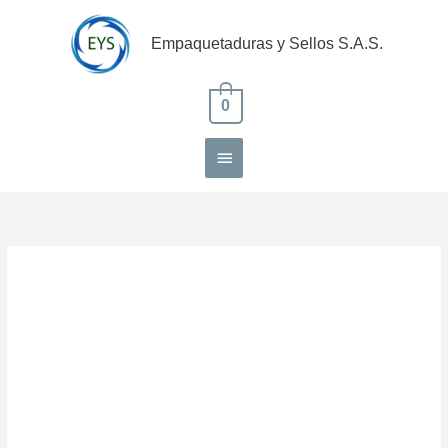
Ir
Menú
al
Empaquetaduras y Sellos S.A.S.
contenido
principal
0