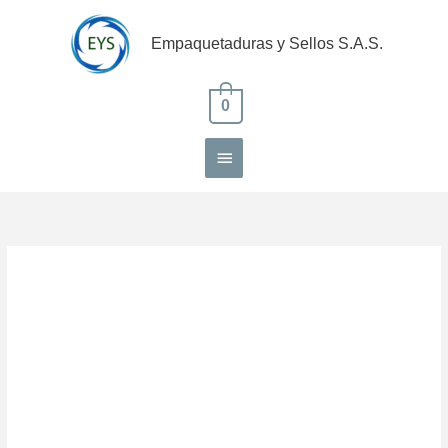
Ir
Menú
al
Empaquetaduras y Sellos S.A.S.
contenido
principal
0