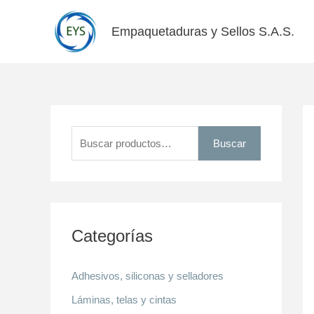
Ir
al
Empaquetaduras y Sellos S.A.S.
contenido
B
u
Buscar
s
c
a
r
Categorías
p
o
Adhesivos, siliconas y selladores
r
Láminas, telas y cintas
: