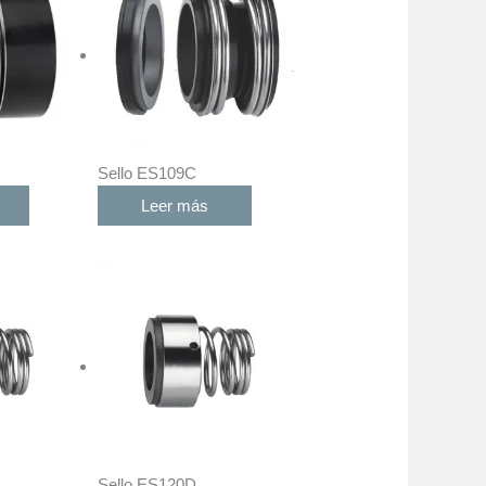
Sello ES109C
Leer más
Sello ES120D