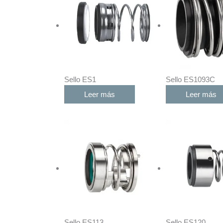
Sello ES1
Sello ES1093C
Leer más
Leer más
Sello ES113
Sello ES120