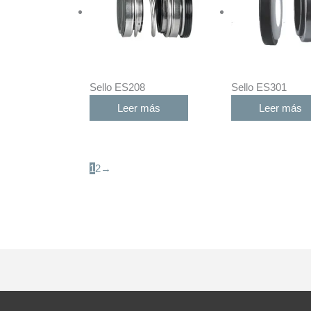
Sello ES208
Sello ES301
Leer más
Leer más
1
2
→