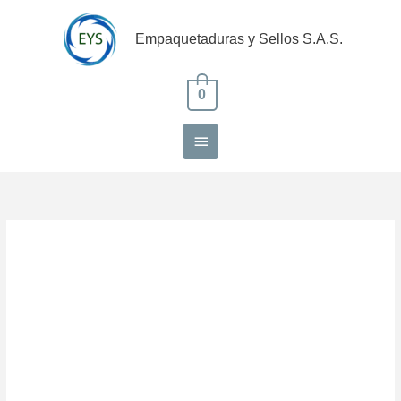
Ir
Menú
al
Empaquetaduras y Sellos S.A.S.
contenido
principal
0