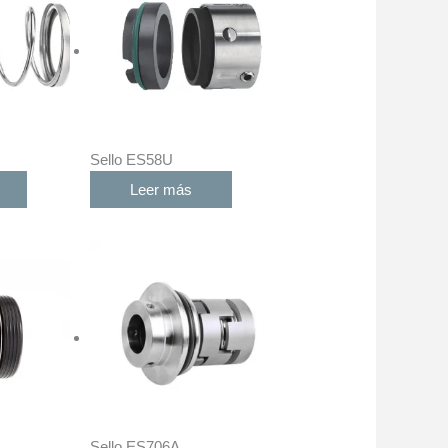
Sello ES58U
Leer más
Sello ES706A