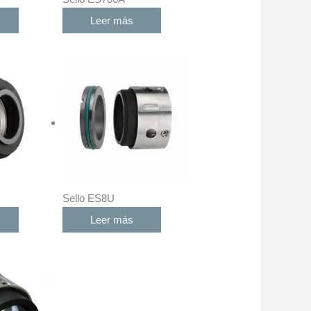
Leer más
Sello ES8U
Leer más