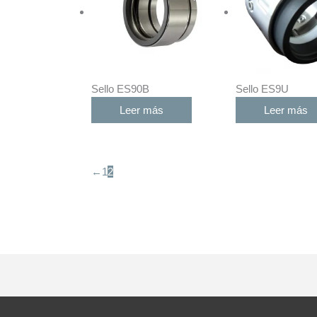
Sello ES90B
Sello ES9U
Leer más
Leer más
←
1
2