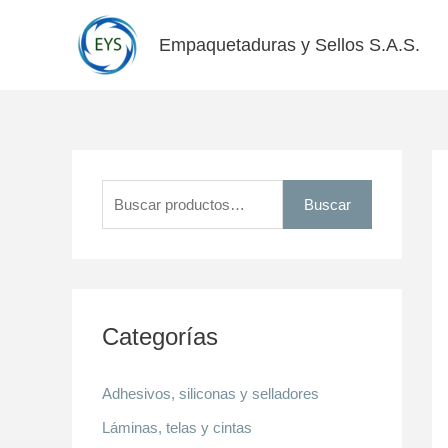
Ir
al
Empaquetaduras y Sellos S.A.S.
contenido
B
u
Buscar
s
c
a
r
Categorías
p
o
Adhesivos, siliconas y selladores
r
Láminas, telas y cintas
: