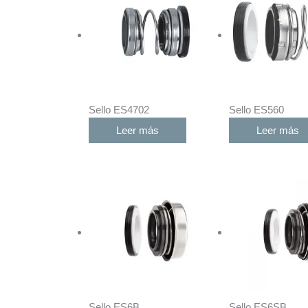
Sello ES4702
Sello ES560
Leer más
Leer más
Sello ES6B
Sello ES6SB